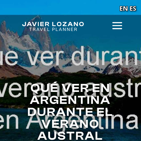
EN
ES
QUÉ VER EN
ARGENTINA
DURANTE EL
VERANO
AUSTRAL