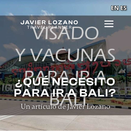
EN
ES
¿QUÉ NECESITO
PARA IR A BALI?
Un artículo de Javier Lozano