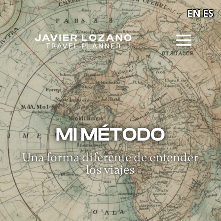
EN
ES
MI MÉTODO
Una forma diferente de entender
los viajes