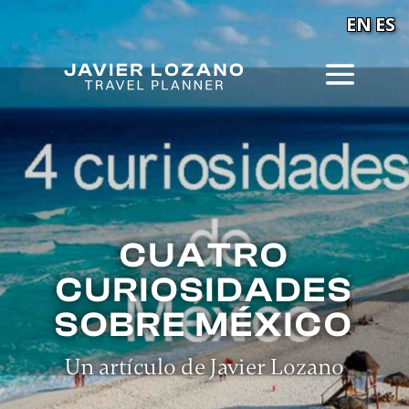
EN
ES
CUATRO
CURIOSIDADES
SOBRE MÉXICO
Un artículo de Javier Lozano