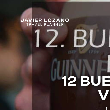
12 BU
V