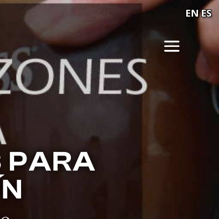
EN
ES
S PARA
ÍN